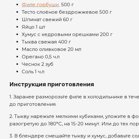
Филе горбуши
500 г
Тесто слоёное бездрожжевое 500 г
Шпинат свежий 60 г
Яйцо 1 шт
Хумус с кедровыми орешками 200 г
Тыква свежая 400 г
Масло оливковое 20 мл
Орегано 0,5 ч.л
Чеснок 2 зуб
Соль 1 ч.л
Инструкция приготовления
1. Заранее разморозьте филе в холодильнике в течен
до приготовления.
2. Тыкву нарежьте мелкими кубиками, уложите в фо
разогретую до 180°С, на 15-20 минут. Или до тех пор
3. В блендере смешайте тыкву и хумус, добавьте с