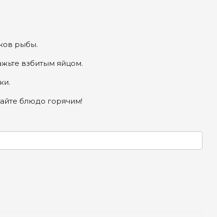
сков рыбы.
ажьте взбитым яйцом.
ки.
вайте блюдо горячим!