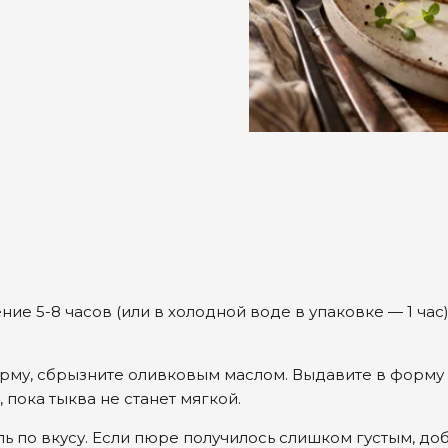
ие 5-8 часов (или в холодной воде в упаковке — 1 час)
рму, сбрызните оливковым маслом. Выдавите в форму ч
, пока тыква не станет мягкой.
оль по вкусу. Если пюре получилось слишком густым, д