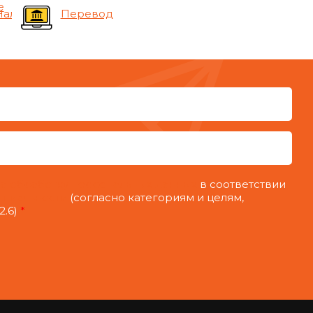
е
Наличные
Перевод
на обработку персональных данных
в соответствии
нциальности
(согласно категориям и целям,
2.6)
*