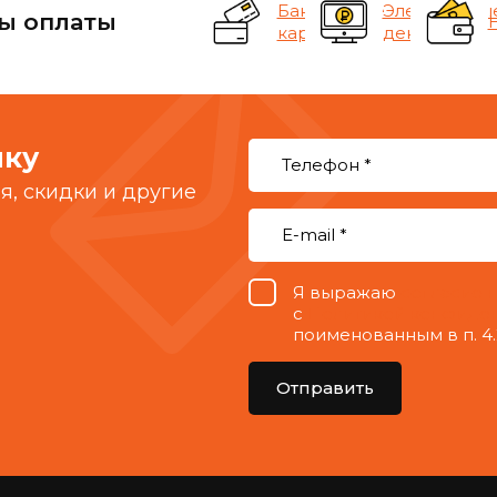
Банковские
Электронны
ы оплаты
карты
деньги
лку
, скидки и другие
Я выражаю
согласие 
с
Политикой конфиде
поименованным в п. 4.
Отправить