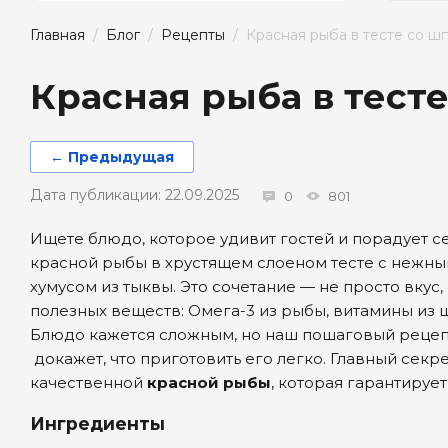
Главная
  /  
Блог
  /  
Рецепты
  /  Красная рыба в тесте со 
Красная рыба в тест
← Предыдущая
Дата публикации: 22.09.2025
0
801
Ищете блюдо, которое удивит гостей и порадует 
красной рыбы в хрустящем слоеном тесте с нежн
хумусом из тыквы. Это сочетание — не просто вкус
полезных веществ: Омега-3 из рыбы, витамины из ш
Блюдо кажется сложным, но наш пошаговый рецеп
докажет, что приготовить его легко. Главный секр
качественной
красной рыбы
, которая гарантирует
Ингредиенты