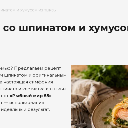
шпинатом и хумусом из тыквы
е со шпинатом и хумус
семью? Предлагаем рецепт
ым шпинатом и оригинальным
, а настоящая симфония
пината и клетчатка из тыквы.
т от
«Рыбный мир 55»
ет — использование
 идеальный результат.