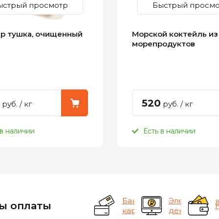
ыстрый просмотр
Быстрый просмо
р тушка, очищенный
Морской коктейль из
морепродуктов
520
руб.
/ кг
руб.
/ кг
 в наличии
Есть в наличии
Банковские
Электронны
ы оплаты
карты
деньги