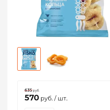
635
руб.
570
руб.
/ шт.