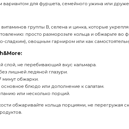
м вариантом для фуршета, семейного ужина или друже
 витаминов группы В, селена и цинка, которые укреп
товлению: просто разморозьте кольца и обжарьте во 
ло-сладким), овощным гарниром или как самостоятельн
sh&More:
й слой, не перебивающий вкус кальмара.
без лишней ледяной глазури.
7 минут обжарки.
, основное блюдо или дополнение к салатам.
мпанию или несколько порций.
ости обжаривайте кольца порциями, не перегружая ск
родуктов.