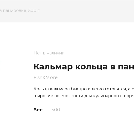
 в панировке, 500 г
Нет в наличии
Кальмар кольца в пан
Fish&More
Кольца кальмара быстро и легко готовятся, а
широкие возможности для кулинарного творч
Вес
500 г