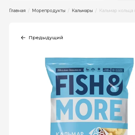
Главная
  /  
Морепродукты
  /  
Кальмары
  /  Кальмар кольца
Предыдущий