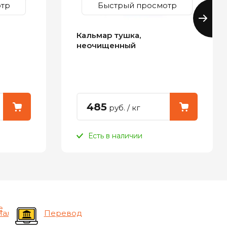
тр
Быстрый просмотр
Кальмар тушка,
неочищенный
485
руб.
/ кг
Есть в наличии
е
Наличные
Перевод