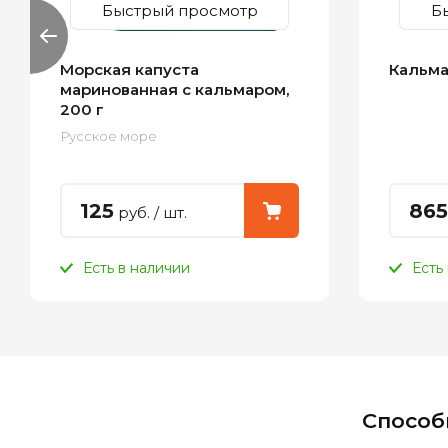
Быстрый просмотр
Б
Морская капуста
Кальма
маринованная с кальмаром,
200 г
Русское море
125
865
руб.
/ шт.
Есть в наличии
Есть
Способ