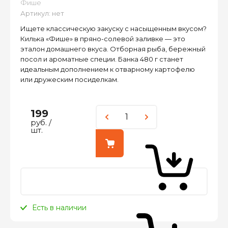
Фише
Артикул:
нет
Ищете классическую закуску с насыщенным вкусом?
Килька «Фише» в пряно-солевой заливке — это
эталон домашнего вкуса. Отборная рыба, бережный
посол и ароматные специи. Банка 480 г станет
идеальным дополнением к отварному картофелю
или дружеским посиделкам.
199
руб.
/
шт.
Есть в наличии