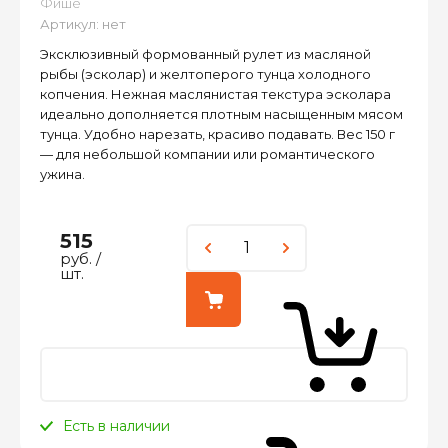
Фише
Артикул:
нет
Эксклюзивный формованный рулет из масляной
рыбы (эсколар) и желтоперого тунца холодного
копчения. Нежная маслянистая текстура эсколара
идеально дополняется плотным насыщенным мясом
тунца. Удобно нарезать, красиво подавать. Вес 150 г
— для небольшой компании или романтического
ужина.
515
руб.
/
шт.
Есть в наличии