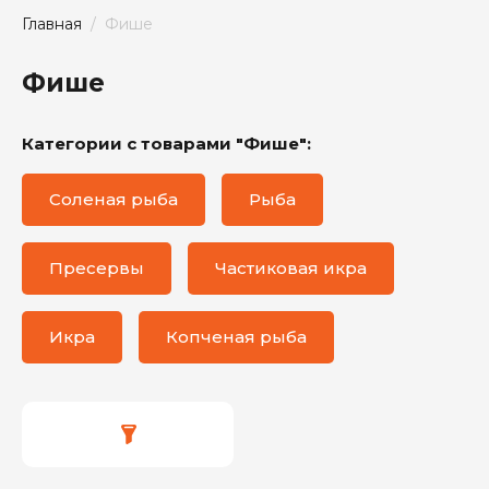
Главная
  /  Фише
Фише
Категории с товарами "Фише":
Соленая рыба
Рыба
Пресервы
Частиковая икра
Икра
Копченая рыба